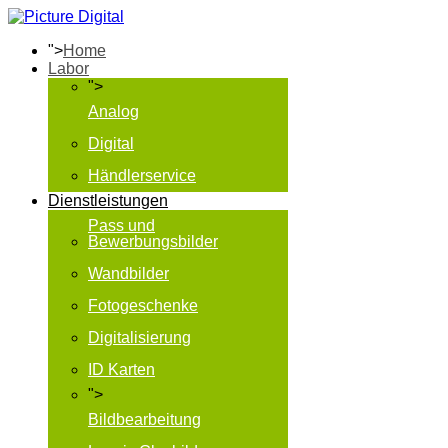
">
Home
Labor
">
Analog
Digital
Händlerservice
Dienstleistungen
Pass und
Bewerbungsbilder
Wandbilder
Fotogeschenke
Digitalisierung
ID Karten
">
Bildbearbeitung