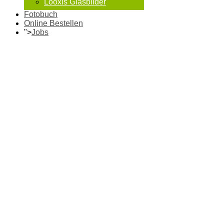
Looxis Glasbilder
Fotobuch
Online Bestellen
">
Jobs
Fotos ab
20