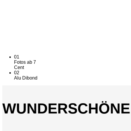
Ein Stüc
Alu-Dibond bewahrt es.
01
Fotos ab 7
Cent
02
Alu Dibond
WUNDERSCHÖNE