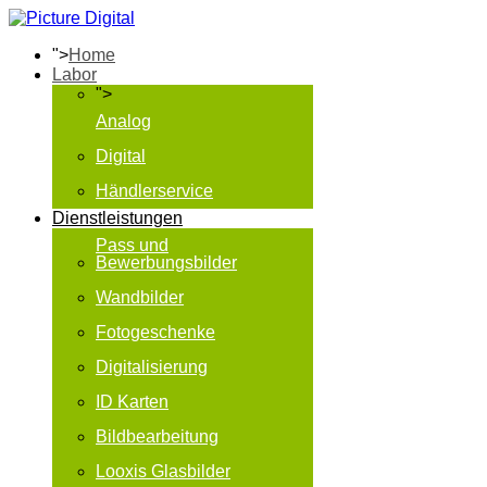
">
Home
Labor
">
Analog
Digital
Händlerservice
Dienstleistungen
Pass und
Bewerbungsbilder
Wandbilder
Fotogeschenke
Digitalisierung
ID Karten
Bildbearbeitung
Looxis Glasbilder