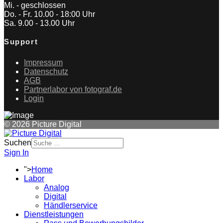
Mi. - geschlossen
Do. - Fr. 10.00 - 18:00 Uhr
Sa. 9.00 - 13.00 Uhr
Support
Impressum
Datenschutz
AGB
Partnerlabor von fotograf.de
Login
© 2026 Picture Digital
Suchen
Sign In
">
Home
Labor
Analog
Digital
Händlerservice
Dienstleistungen