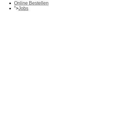
Online Bestellen
">
Jobs
Fotos ab
7 Cent
2022
Jede Erinnerung ist