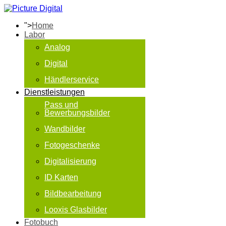
">
Home
Labor
Analog
Digital
Händlerservice
Dienstleistungen
Pass und
Bewerbungsbilder
Wandbilder
Fotogeschenke
Digitalisierung
ID Karten
Bildbearbeitung
Looxis Glasbilder
Fotobuch